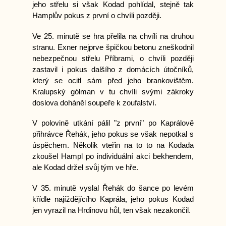
jeho střelu si však Kodad pohlídal, stejně tak
Hamplův pokus z první o chvíli později.
Ve 25. minutě se hra přelila na chvíli na druhou
stranu. Exner nejprve špičkou betonu zneškodnil
nebezpečnou střelu Příbrami, o chvíli později
zastavil i pokus dalšího z domácích útočníků,
který se ocitl sám před jeho brankovištěm.
Kralupský gólman v tu chvíli svými zákroky
doslova doháněl soupeře k zoufalství.
V polovině utkání pálil "z první" po Kaprálově
přihrávce Řehák, jeho pokus se však nepotkal s
úspěchem. Několik vteřin na to to na Kodada
zkoušel Hampl po individuální akci bekhendem,
ale Kodad držel svůj tým ve hře.
V 35. minutě vyslal Řehák do šance po levém
křídle najíždějícího Kaprála, jeho pokus Kodad
jen vyrazil na Hrdinovu hůl, ten však nezakončil.