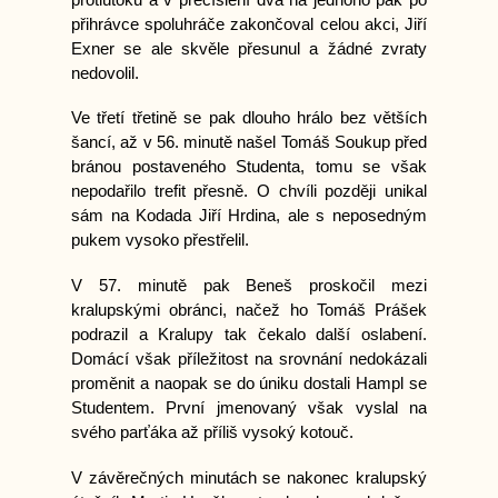
přihrávce spoluhráče zakončoval celou akci, Jiří
Exner se ale skvěle přesunul a žádné zvraty
nedovolil.
Ve třetí třetině se pak dlouho hrálo bez větších
šancí, až v 56. minutě našel Tomáš Soukup před
bránou postaveného Studenta, tomu se však
nepodařilo trefit přesně. O chvíli později unikal
sám na Kodada Jiří Hrdina, ale s neposedným
pukem vysoko přestřelil.
V 57. minutě pak Beneš proskočil mezi
kralupskými obránci, načež ho Tomáš Prášek
podrazil a Kralupy tak čekalo další oslabení.
Domácí však příležitost na srovnání nedokázali
proměnit a naopak se do úniku dostali Hampl se
Studentem. První jmenovaný však vyslal na
svého parťáka až příliš vysoký kotouč.
V závěrečných minutách se nakonec kralupský