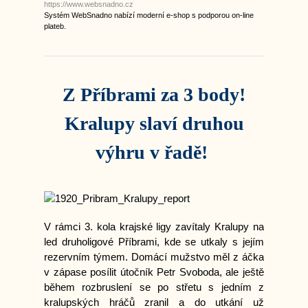
https://www.websnadno.cz
Systém WebSnadno nabízí moderní e-shop s podporou on-line
plateb.
Z Příbrami za 3 body!
Kralupy slaví druhou
výhru v řadě!
V rámci 3. kola krajské ligy zavítaly Kralupy na
led druholigové Příbrami, kde se utkaly s jejím
rezervním týmem. Domácí mužstvo měl z áčka
v zápase posílit útočník Petr Svoboda, ale ještě
během rozbruslení se po střetu s jedním z
kralupských hráčů zranil a do utkání už