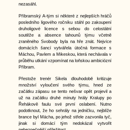
nezasáhl.
Příbramský A-tým si některé z nejlepších hráčů
posledního ligového ročníku stáhl po zakoupení
druholigové licence s sebou do celostátní
soutěže a absence tahounů týmu včetně
zraněného Svobody byla na hře znát. Nejvíce
domácích šancí vytvářela útočná formace s
Máchou, Pavlem a Mikeskou, která nechávala v
průběhu utkání vzpomínat na loňskou ambiciózní
Příbram.
Přestože trenér Sikela dlouhodobě kritizuje
množství vyloučení svého týmu, hned ze
začátku zápasu se tento nešvar opět projevil a
už na začátku druhé minuty hrály Kralupy po
Řehákově faulu své první oslabení. Nutno
podotknout, že ho sehrály na jedničku, nejblíže
brance byl Mácha, po jehož střele zazvonila tyč,
jinak si domácí tým nedokázal vytvořit
nebezpečnější příležitost.