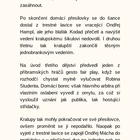
zasáhnout.
Po skončení domácí přesilovky se do šance
dostal z trestné lavice se vracející Ondřej
Hampl, ale jeho blafák Kodad přečetl a navýšit
vedení kralupskému šikulovi nedovolil. I druhou
třetinu tak kralupští zakončili těsným
jednobrankovým vedením.
Na úvod třetího dějství předvedl jeden z
příbramských hráčů gesto fair play, když se
rozhodčí chystal mylně vylučovat Robina
Studenta. Domácí borec však hlavního arbitra při
vlastním oslabení vyvedl z omylu, za což si
vysloužil uznání jak publika, tak hostující
střídačky.
Kralupy tak mohly pokračovat ve své přesilovce,
ovšem proměnit se jí nepodařilo. Naopak po
vyjetí z trestné lavice se zapojil Ondřej Mácha do
protiútoku a v přečíslení dva na jednoho pak po