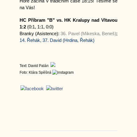
Hoře začíná v tradičním čase 18:15! Těšíme se
na Vás!
HC Příbram "B" vs. HK Kralupy nad Vltavou
1:2
(0:1, 1:1, 0:0)
Branky (Asistence):
36. Pavel (Mikeska, Beneš)
;
14.
Řehák
, 37.
David
(
Hrdina
,
Řehák
)
Text: David Palán
Foto: Klára Spěšná