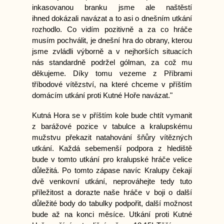
inkasovanou branku jsme ale naštěstí
ihned dokázali navázat a to asi o dnešním utkání
rozhodlo. Co vidím pozitivně a za co hráče
musím pochválit, je dnešní hra do obrany, kterou
jsme zvládli výborně a v nejhorších situacích
nás standardně podržel gólman, za což mu
děkujeme. Díky tomu vezeme z Příbrami
tříbodové vítězství, na které chceme v příštím
domácím utkání proti Kutné Hoře navázat."
Kutná Hora se v příštím kole bude chtít vymanit
z barážové pozice v tabulce a kralupskému
mužstvu překazit natahování šňůry vítězných
utkání. Každá sebemenší podpora z hlediště
bude v tomto utkání pro kralupské hráče velice
důležitá. Po tomto zápase navíc Kralupy čekají
dvě venkovní utkání, neprováhejte tedy tuto
příležitost a dorazte naše hráče v boji o další
důležité body do tabulky podpořit, další možnost
bude až na konci měsíce. Utkání proti Kutné