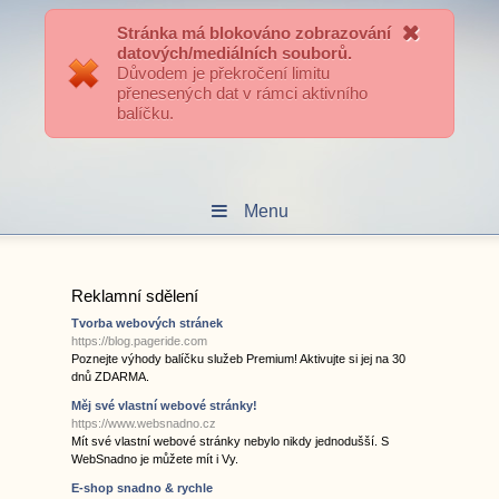
Přihlášení uživatele
Stránka má blokováno zobrazování
datových/mediálních souborů.
Důvodem je překročení limitu
přenesených dat v rámci aktivního
Hokejové Kralupy
balíčku.
Menu
Reklamní sdělení
Tvorba webových stránek
https://blog.pageride.com
Poznejte výhody balíčku služeb Premium! Aktivujte si jej na 30
dnů ZDARMA.
Měj své vlastní webové stránky!
https://www.websnadno.cz
Mít své vlastní webové stránky nebylo nikdy jednodušší. S
WebSnadno je můžete mít i Vy.
E-shop snadno & rychle