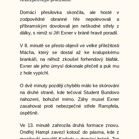
Domácí přesilovka skončila, ale hosté v
zodpovědné obranné hře nepolevovali a
příbramským dovolovali jen neškodné střely z
dálky, s nimiž si Jiří Exner v bráně hravě poradil.
V 8. minutě se přesto objevil ve velké příležitosti
Mácha, který se dostal až ke kralupskému
brankáři, na něhož zkoušel forhendový blafák.
Exner ale jeho úmysl dokonale přečetl a puk mu
z hole vypíchl.
O dvě minuty později chybělo málo ke skórování
na druhé straně, kde tečoval Student Bundovo
nahození, bohužel mimo. Záhy musel Exner
zasahovat proti nebezpečné střele Rampfela,
úspěšně.
Ve 13. minutě zahrozila druhá formace znovu.
Ondřej Hampl zavezl kotouč do pásma, kde z
mezikruží prověřil Kodada v domácí bráně. Ten