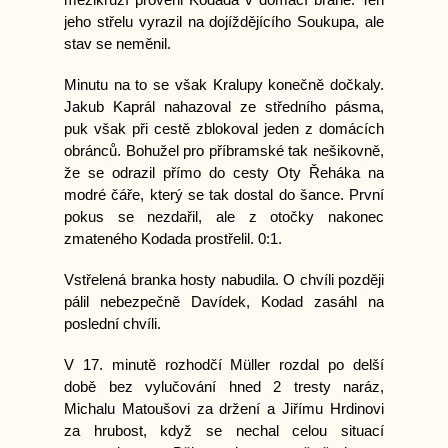
jeho střelu vyrazil na dojíždějícího Soukupa, ale
stav se neměnil.
Minutu na to se však Kralupy konečně dočkaly.
Jakub Kaprál nahazoval ze středního pásma,
puk však při cestě zblokoval jeden z domácích
obránců. Bohužel pro příbramské tak nešikovně,
že se odrazil přímo do cesty Oty Řeháka na
modré čáře, který se tak dostal do šance. První
pokus se nezdařil, ale z otočky nakonec
zmateného Kodada prostřelil. 0:1.
Vstřelená branka hosty nabudila. O chvíli později
pálil nebezpečně Davídek, Kodad zasáhl na
poslední chvíli.
V 17. minutě rozhodčí Müller rozdal po delší
době bez vylučování hned 2 tresty naráz,
Michalu Matoušovi za držení a Jiřímu Hrdinovi
za hrubost, když se nechal celou situací