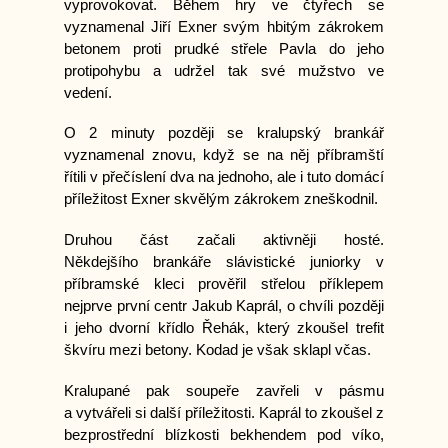
vyprovokovat. Během hry ve čtyřech se
vyznamenal Jiří Exner svým hbitým zákrokem
betonem proti prudké střele Pavla do jeho
protipohybu a udržel tak své mužstvo ve
vedení.
O 2 minuty později se kralupský brankář
vyznamenal znovu, když se na něj příbramští
řítili v přečíslení dva na jednoho, ale i tuto domácí
příležitost Exner skvělým zákrokem zneškodnil.
Druhou část začali aktivněji hosté.
Někdejšího brankáře slávistické juniorky v
příbramské kleci prověřil střelou příklepem
nejprve první centr Jakub Kaprál, o chvíli později
i jeho dvorní křídlo Řehák, který zkoušel trefit
škvíru mezi betony. Kodad je však sklapl včas.
Kralupané pak soupeře zavřeli v pásmu
a vytvářeli si další příležitosti. Kaprál to zkoušel z
bezprostřední blízkosti bekhendem pod víko,