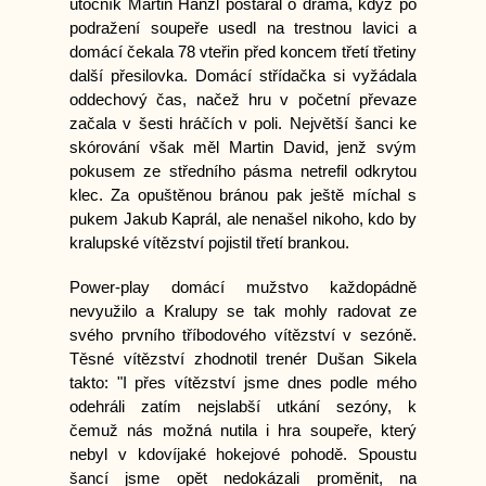
útočník Martin Hanžl postaral o drama, když po
podražení soupeře usedl na trestnou lavici a
domácí čekala 78 vteřin před koncem třetí třetiny
další přesilovka. Domácí střídačka si vyžádala
oddechový čas, načež hru v početní převaze
začala v šesti hráčích v poli. Největší šanci ke
skórování však měl Martin David, jenž svým
pokusem ze středního pásma netrefil odkrytou
klec. Za opuštěnou bránou pak ještě míchal s
pukem Jakub Kaprál, ale nenašel nikoho, kdo by
kralupské vítězství pojistil třetí brankou.
Power-play domácí mužstvo každopádně
nevyužilo a Kralupy se tak mohly radovat ze
svého prvního tříbodového vítězství v sezóně.
Těsné vítězství zhodnotil trenér Dušan Sikela
takto: "I přes vítězství jsme dnes podle mého
odehráli zatím nejslabší utkání sezóny, k
čemuž nás možná nutila i hra soupeře, který
nebyl v kdovíjaké hokejové pohodě. Spoustu
šancí jsme opět nedokázali proměnit, na