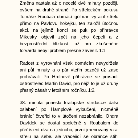
Změna nastala až o necelé dvě minuty později,
ovšem na druhé straně. Po střeleckém pokusu
Tomáše Roubala domácí gólman vyrazil střelu
přímo na Pavlovu hokejku, ten založil útočnou
akci, na jejímž konci se puk po přihrávce
Mikesky objevil zpět na jeho čepeli a z
bezprostřední blízkosti už pro zkušeného
forvarda nebyl problém přesně zavěsit. 1:1.
Radost z vyrovnání však domácím nevydržela
ani půl minuty a o pár vteřin později už zase
prohrávali. Po Hrdinově přihrávce se prosadil
ostrostřelec Martin David, pro nějž to je už druhý
přesný zásah v letošním ročníku. 1:2.
38. minuta přinesla kralupské střídačce další
oslabení po Hamplově vyloučení, nicméně
bránící čtveřici to v útočení nezabránilo. Ondra
Davídek se dostal společně s Roubalem do
přečíslení dva na jednoho, první jmenovaný vzal
střelu na sebe, ale vracející se obránce stihl