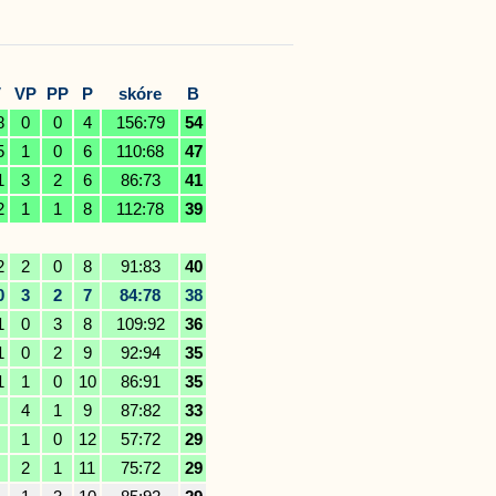
V
VP
PP
P
skóre
B
8
0
0
4
156:79
54
5
1
0
6
110:68
47
1
3
2
6
86:73
41
2
1
1
8
112:78
39
2
2
0
8
91:83
40
0
3
2
7
84:78
38
1
0
3
8
109:92
36
1
0
2
9
92:94
35
1
1
0
10
86:91
35
4
1
9
87:82
33
1
0
12
57:72
29
2
1
11
75:72
29