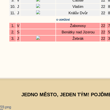
9.
V
Čáslav
22
8
10.
J
Vlašim
22
8
11.
J
Králův Dvůr
22
8
O UDRŽENÍ
1.
V
Žabonosy
22
7
2.
S
Benátky nad Jizerou
22
5
3.
J
Žebrák
22
3
JEDNO MĚSTO, JEDEN TÝM! POJĎME