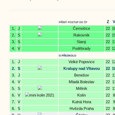
Z
PŘÍMÝ POSTUP DO ČF
1.
J
Černošice
22
1
2.
S
Rakovník
22
1
3.
S
Slaný
22
1
4.
V
Poděbrady
22
1
O PŘEDKOLO
1.
J
Velké Popovice
22
1
2.
S
Kralupy nad Vltavou
22
1
3.
J
Benešov
22
1
4.
V
Mladá Boleslav
22
1
5.
S
Mělník
22
1
6.
V
Kolín
22
8
7.
V
Kutná Hora
22
9
8.
S
Hvězda Praha
22
8