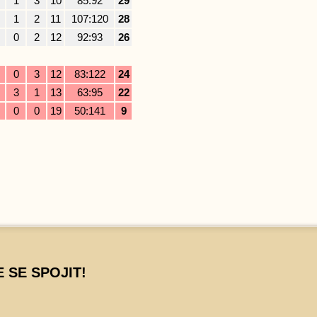
1
3
10
85:92
29
1
2
11
107:120
28
0
2
12
92:93
26
0
3
12
83:122
24
3
1
13
63:95
22
0
0
19
50:141
9
 SE SPOJIT!