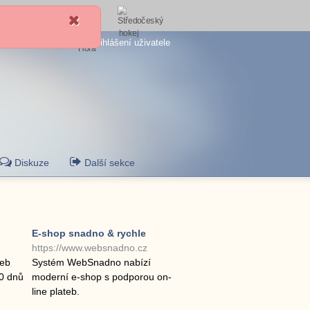
Přihlášení uživatele
Diskuze
Další sekce
E-shop snadno & rychle
https://www.websnadno.cz
žeb
Systém WebSnadno nabízí
30 dnů
moderní e-shop s podporou on-
line plateb.