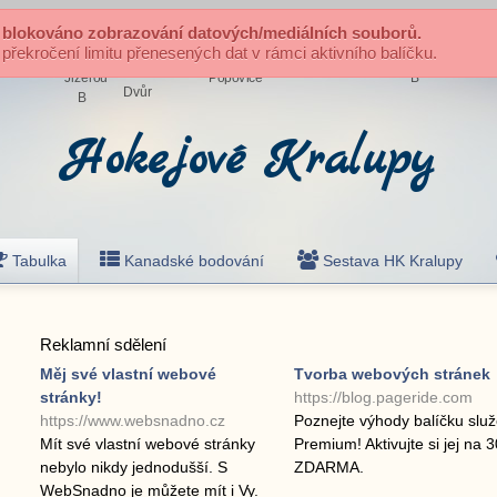
 blokováno zobrazování datových/mediálních souborů.
řekročení limitu přenesených dat v rámci aktivního balíčku.
Hokejové Kralupy
Tabulka
Kanadské bodování
Sestava HK Kralupy
Reklamní sdělení
Měj své vlastní webové
Tvorba webových stránek
stránky!
https://blog.pageride.com
https://www.websnadno.cz
Poznejte výhody balíčku slu
Mít své vlastní webové stránky
Premium! Aktivujte si jej na 
nebylo nikdy jednodušší. S
ZDARMA.
WebSnadno je můžete mít i Vy.