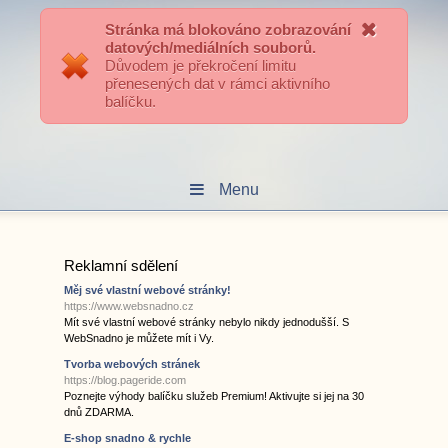
Přihlášení uživatele
Stránka má blokováno zobrazování
datových/mediálních souborů.
Důvodem je překročení limitu
přenesených dat v rámci aktivního
Hokejové Kralupy
balíčku.
Menu
Reklamní sdělení
Měj své vlastní webové stránky!
https://www.websnadno.cz
Mít své vlastní webové stránky nebylo nikdy jednodušší. S
WebSnadno je můžete mít i Vy.
Tvorba webových stránek
https://blog.pageride.com
Poznejte výhody balíčku služeb Premium! Aktivujte si jej na 30
dnů ZDARMA.
E-shop snadno & rychle