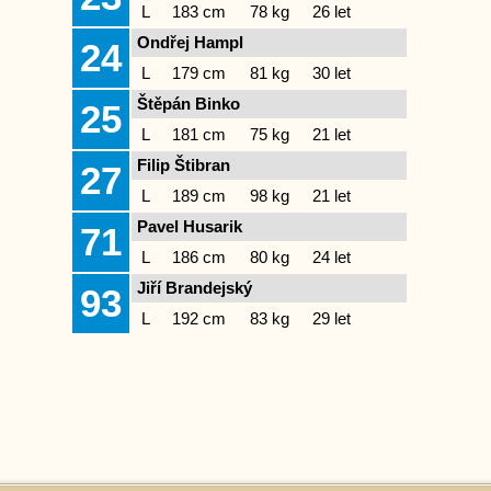
L
183 cm
78 kg
26 let
Ondřej Hampl
24
L
179 cm
81 kg
30 let
Štěpán Binko
25
L
181 cm
75 kg
21 let
Filip Štibran
27
L
189 cm
98 kg
21 let
Pavel Husarik
71
L
186 cm
80 kg
24 let
Jiří Brandejský
93
L
192 cm
83 kg
29 let