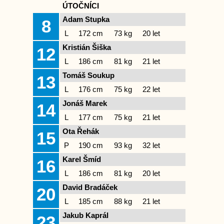
ÚTOČNÍCI
Adam Stupka
8
L
172 cm
73 kg
20 let
Kristián Šiška
12
L
186 cm
81 kg
21 let
Tomáš Soukup
13
L
176 cm
75 kg
22 let
Jonáš Marek
14
L
177 cm
75 kg
21 let
Ota Řehák
15
P
190 cm
93 kg
32 let
Karel Šmíd
16
L
186 cm
81 kg
20 let
David Bradáček
20
L
185 cm
88 kg
21 let
Jakub Kaprál
23