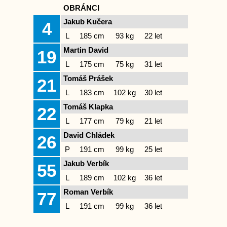
OBRÁNCI
Jakub Kučera
4
L
185 cm
93 kg
22 let
Martin David
19
L
175 cm
75 kg
31 let
Tomáš Prášek
21
L
183 cm
102 kg
30 let
Tomáš Klapka
22
L
177 cm
79 kg
21 let
David Chládek
26
P
191 cm
99 kg
25 let
Jakub Verbík
55
L
189 cm
102 kg
36 let
Roman Verbík
77
L
191 cm
99 kg
36 let