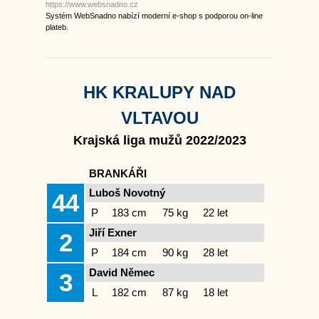
https://www.websnadno.cz
Systém WebSnadno nabízí moderní e-shop s podporou on-line
plateb.
HK KRALUPY NAD
VLTAVOU
Krajská liga mužů 2022/2023
BRANKÁŘI
Luboš Novotný
44
P
183 cm
75 kg
22 let
Jiří Exner
2
P
184 cm
90 kg
28 let
David Němec
3
L
182 cm
87 kg
18 let