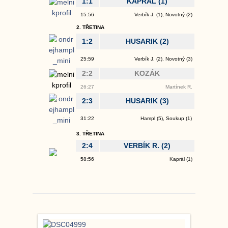
1:1
KAPRÁL
(1)
15:56
Verbík J.
(1), Novotný (2)
2. TŘETINA
1:2
HUSARIK
(2)
25:59
Verbík J.
(2), Novotný (3)
2:2
KOZÁK
26:27
Martínek R.
2:3
HUSARIK
(3)
31:22
Hampl
(5),
Soukup
(1)
3. TŘETINA
2:4
VERBÍK R.
(2)
58:56
Kaprál
(1)