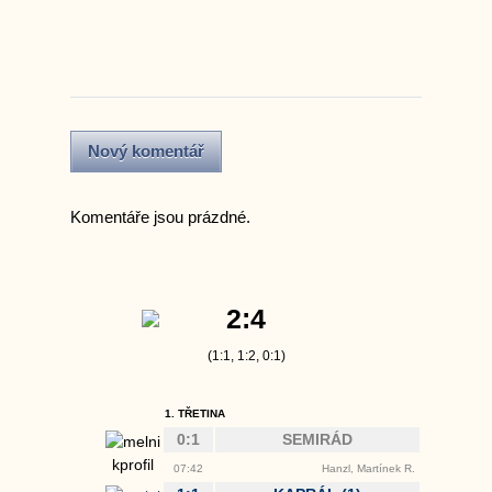
Komentáře jsou prázdné.
2:4
(1:1, 1:2, 0:1)
1. TŘETINA
0:1
SEMIRÁD
07:42
Hanzl, Martínek R.