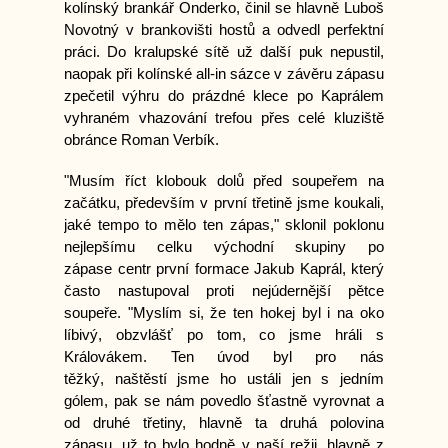
kolínský brankář Onderko, činil se hlavně Luboš
Novotný v brankovišti hostů a odvedl perfektní
práci. Do kralupské sítě už další puk nepustil,
naopak při kolínské all-in sázce v závěru zápasu
zpečetil výhru do prázdné klece po Kaprálem
vyhraném vhazování trefou přes celé kluziště
obránce Roman Verbík.
"Musím říct klobouk dolů před soupeřem na
začátku, především v první třetině jsme koukali,
jaké tempo to mělo ten zápas," sklonil poklonu
nejlepšímu celku východní skupiny po
zápase centr první formace Jakub Kaprál, který
často nastupoval proti nejúdernější pětce
soupeře. "Myslím si, že ten hokej byl i na oko
líbivý, obzvlášť po tom, co jsme hráli s
Královákem. Ten úvod byl pro nás
těžký, naštěstí jsme ho ustáli jen s jedním
gólem, pak se nám povedlo šťastně vyrovnat a
od druhé třetiny, hlavně ta druhá polovina
zápasu, už to bylo hodně v naší režii, hlavně z