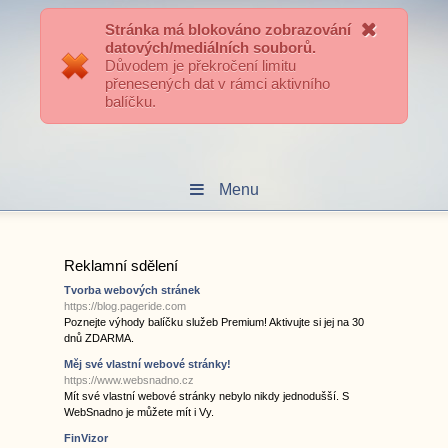
Přihlášení uživatele
Stránka má blokováno zobrazování
datových/mediálních souborů.
Důvodem je překročení limitu
přenesených dat v rámci aktivního
Hokejové Kralupy
balíčku.
Menu
Reklamní sdělení
Tvorba webových stránek
https://blog.pageride.com
Poznejte výhody balíčku služeb Premium! Aktivujte si jej na 30
dnů ZDARMA.
Měj své vlastní webové stránky!
https://www.websnadno.cz
Mít své vlastní webové stránky nebylo nikdy jednodušší. S
WebSnadno je můžete mít i Vy.
FinVizor