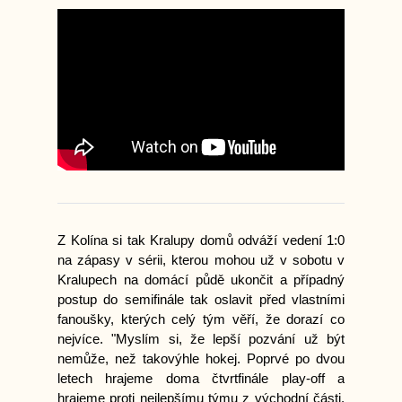
Z Kolína si tak Kralupy domů odváží vedení 1:0
na zápasy v sérii, kterou mohou už v sobotu v
Kralupech na domácí půdě ukončit a případný
postup do semifinále tak oslavit před vlastními
fanoušky, kterých celý tým věří, že dorazí co
nejvíce. "Myslím si, že lepší pozvání už být
nemůže, než takovýhle hokej. Poprvé po dvou
letech hrajeme doma čtvrtfinále play-off a
hrajeme proti nejlepšímu týmu z východní části.