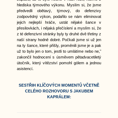
hlediska týmového výkonu. Myslím si, že jsme
předvedli obětavý, týmový, do defenzivy
zodpovědný výkon, podařilo se nám eliminovat
jejich nejlepší hráče, ustát nějaké šance v
přesilovkách, i nějaká přečíslení a myslím si, že
z té defenzivní stránky byly ty druhé dvě třetiny z
naší strany hodně dobré. Počkali jsme si už jen
na ty šance, které přišly, proměnili jsme je a pak
už to bylo jen o tom, jestli to umlátíme nebo ne,"
zakončil hodnocení s úsměvem pětadvacetiletý
útočník, který vítězství pomohl gólem a jednou
asistencí.
SESTŘIH KLÍČOVÝCH MOMENTŮ VČETNĚ
CELÉHO ROZHOVORU S JAKUBEM
KAPRÁLEM: