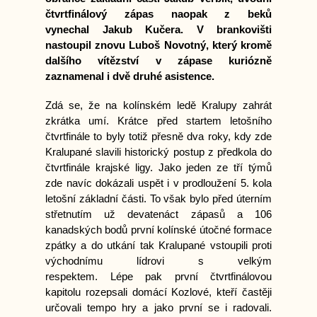
čtvrtfinálový zápas naopak z beků
vynechal Jakub Kučera. V brankovišti
nastoupil znovu Luboš Novotný, který kromě
dalšího vítězství v zápase kuriózně
zaznamenal i dvě druhé asistence.
Zdá se, že na kolínském ledě Kralupy zahrát
zkrátka umí. Krátce před startem letošního
čtvrtfinále to byly totiž přesně dva roky, kdy zde
Kralupané slavili historický postup z předkola do
čtvrtfinále krajské ligy. Jako jeden ze tří týmů
zde navíc dokázali uspět i v prodloužení 5. kola
letošní základní části. To však bylo před úterním
střetnutím už devatenáct zápasů a 106
kanadských bodů první kolínské útočné formace
zpátky a do utkání tak Kralupané vstoupili proti
východnímu lídrovi s velkým
respektem. Lépe pak první čtvrtfinálovou
kapitolu rozepsali domácí Kozlové, kteří častěji
určovali tempo hry a jako první se i radovali.