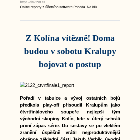
https://finvizor.cz
Online reporty z účetního software Pohoda. Na klik.
Z Kolína vítězně! Doma
budou v sobotu Kralupy
bojovat o postup
Pořadí v tabulce a vývoj ostatních bojů
předkola play-off přisoudil Kralupům jako
čtvrtfinálového soupeře nejlepší tým
východní skupiny Kolín, kde v úterý sehráli
první zápas série. Do sestavy se po vleklém
zranění úspěšně vrátil nejproduktivnější
obránce základní části Jakub Verbík, úvodní