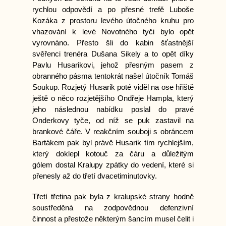
rychlou odpovědí a po přesné trefě Luboše
Kozáka z prostoru levého útočného kruhu pro
vhazování k levé Novotného tyči bylo opět
vyrovnáno. Přesto šli do kabin šťastnější
svěřenci trenéra Dušana Sikely a to opět díky
Pavlu Husarikovi, jehož přesným pasem z
obranného pásma tentokrát našel útočník Tomáš
Soukup. Rozjetý Husarik poté viděl na ose hřiště
ještě o něco rozjetějšího Ondřeje Hampla, který
jeho následnou nabídku poslal do pravé
Onderkovy tyče, od níž se puk zastavil na
brankové čáře. V reakčním souboji s obráncem
Bartákem pak byl právě Husarik tím rychlejším,
který doklepl kotouč za čáru a důležitým
gólem dostal Kralupy zpátky do vedení, které si
přenesly až do třetí dvacetiminutovky.
Třetí třetina pak byla z kralupské strany hodně
soustředěná na zodpovědnou defenzivní
činnost a přestože některým šancím musel čelit i