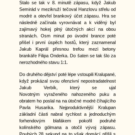
Stalo se tak v 8. minutě zápasu, když Jakub
Semirád v mezikruží tečoval Hanzlovu střelu od
modré a otevřel brankový účet zápasu. Hra se
následně začínala vyrovnávat a k viděný byl
zajímavý hokej plný útočných akcí na obou
stranách. Osm minut po úvodní brance poté
přišel i první úspěch hostů, který zaznamenal
Jakub Kaprál přesnou trefou mezi betony
brankáře Filipa Onderka. Do šaten se tak šlo za
nerozhodného stavu 1:1.
Do druhého dějství poté lépe vstoupili Kralupané,
když prokázal svou ofenzivní nepostradatelnost
Jakub Verbík, který se ujal
Novotným vyraženého nahozeného puku a
obratem ho poslal na na útočné modré číhajícího
Pavla Husarika. Nejproduktivnější Kralupan
základní části nabral rychlost a jednoduchým
forhendovým blafákem pokořil podruhé
kolínského gólmana a otočil vývoj zápasu.
Pouhých 28 sekund na to však domácí přišli s