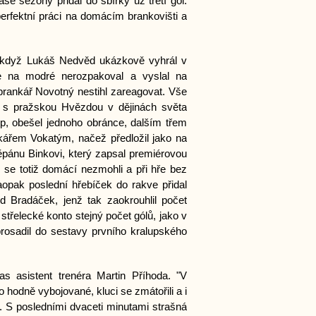
e sezóny přidal do sbírky už třetí gól.
perfektní práci na domácím brankovišti a
, když Lukáš Nedvěd ukázkově vyhrál v
 na modré nerozpakoval a vyslal na
brankář Novotný nestihl zareagovat. Vše
p s pražskou Hvězdou v dějinách světa
p, obešel jednoho obránce, dalším třem
kářem Vokatým, načež předložil jako na
pánu Binkovi, který zapsal premiérovou
ž se totiž domácí nezmohli a při hře bez
opak poslední hřebíček do rakve přidal
id Bradáček, jenž tak zaokrouhlil počet
třelecké konto stejný počet gólů, jako v
 prosadil do sestavy prvního kralupského
as asistent trenéra Martin Příhoda. "V
lo hodně vybojované, kluci se zmátořili a i
 S posledními dvaceti minutami strašná