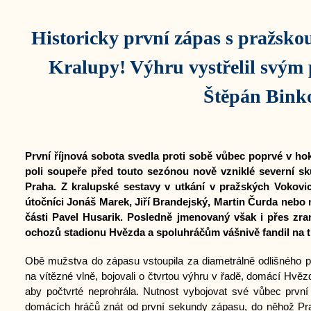
Historicky první zápas s pražsko
Kralupy! Výhru vystřelil svým
Štěpán Bink
První říjnová sobota svedla proti sobě vůbec poprvé v h
poli soupeře před touto sezónou nově vzniklé severní s
Praha. Z kralupské sestavy v utkání v pražských Vokovi
útočníci Jonáš Marek, Jiří Brandejský, Martin Čurda nebo 
části Pavel Husarik. Posledně jmenovaný však i přes zra
ochozů stadionu Hvězda a spoluhráčům vášnivě fandil na t
Obě mužstva do zápasu vstoupila za diametrálně odlišného po
na vítězné vlně, bojovali o čtvrtou výhru v řadě, domácí Hvě
aby počtvrté neprohrála. Nutnost vybojovat své vůbec první
domácích hráčů znát od první sekundy zápasu, do něhož Praž