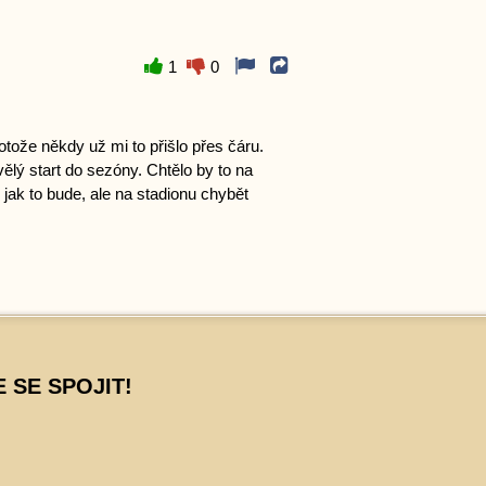
1
0
otože někdy už mi to přišlo přes čáru.
ělý start do sezóny. Chtělo by to na
 jak to bude, ale na stadionu chybět
 SE SPOJIT!