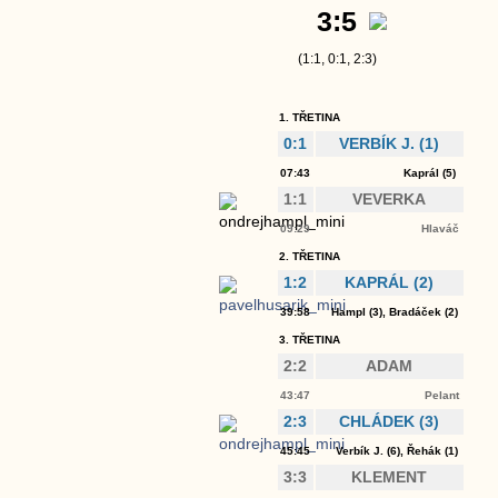
3:5
(1:1, 0:1, 2:3)
1. TŘETINA
0:1
VERBÍK J.
(1)
07:43
Kaprál
(5)
1:1
VEVERKA
09:29
Hlaváč
2. TŘETINA
1:2
KAPRÁL
(2)
39:58
Hampl
(3),
Bradáček
(2)
3. TŘETINA
2:2
ADAM
43:47
Pelant
2:3
CHLÁDEK
(3)
45:45
Verbík J.
(6),
Řehák
(1)
3:3
KLEMENT