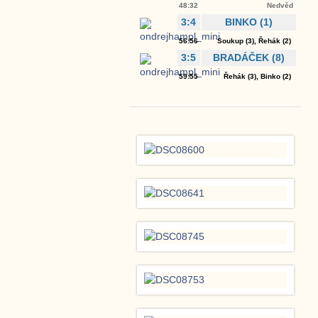
48:32
Nedvěd
3:4
BINKO
(1)
56:56
Soukup
(3),
Řehák
(2)
3:5
BRADÁČEK
(8)
59:55
Řehák
(3),
Binko
(2)