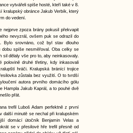
ce vytvářeli spíše hosté, kteří také v 8.
jší kralupský obránce Jakub Verbík, který
tým do vedení.
se nejprve zpoza brány pokusil překvapit
ého nevyzrál, ovšem puk se odrazil do
l. Bylo srovnáno, což byl stav dlouho
 dobu spíše nesměřoval. Oba celky se
sil dělaly vše pro to, aby neinkasovaly.
 polovině druhé třetiny, kdy inkasovali
lupští hráči. Kralupská bránící trojice
ilovka zůstala bez využití. O to tvrdší
yloučení autora prvního domácího gólu
je Hampla Jakub Kaprál, a to pouhé dvě
 nešlo přát.
rana trefil Luboš Adam perfektně z první
 další minutě se nechal při kralupském
nější domácí útočník Benjamin Velas a
krát se v přesilové hře trefil přesně od