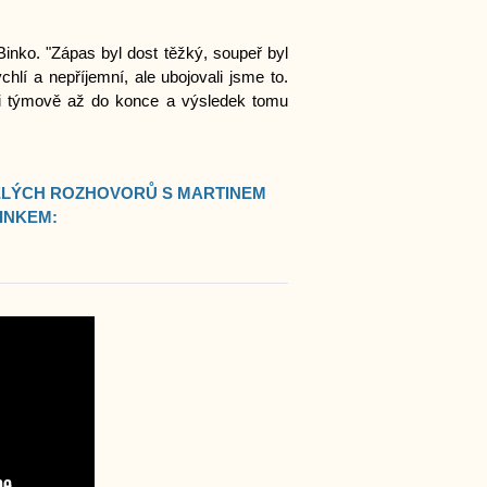
 Binko. "Zápas byl dost těžký, soupeř byl
chlí a nepříjemní, ale ubojovali jsme to.
áli týmově až do konce a výsledek tomu
ELÝCH ROZHOVORŮ S MARTINEM
INKEM: