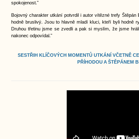
spokojenost."
Bojovný charakter utkání potvrdil i autor vítězné trefy Štěpán
hodně bruslivý. Jsou to hlavně mladí kluci, kteří byli hodně ry
Druhou třetinu jsme se zvedli a pak si myslím, že jsme hr
nakonec odpovídal."
SESTŘIH KLÍČOVÝCH MOMENTŮ UTKÁNÍ VČETNĚ C
PŘÍHODOU A ŠTĚPÁNEM B