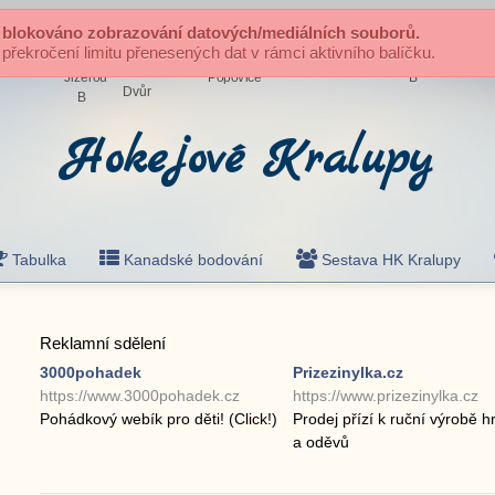
 blokováno zobrazování datových/mediálních souborů.
řekročení limitu přenesených dat v rámci aktivního balíčku.
Hokejové Kralupy
Tabulka
Kanadské bodování
Sestava HK Kralupy
Reklamní sdělení
3000pohadek
Prizezinylka.cz
https://www.3000pohadek.cz
https://www.prizezinylka.cz
Pohádkový webík pro děti! (Click!)
Prodej přízí k ruční výrobě h
a oděvů