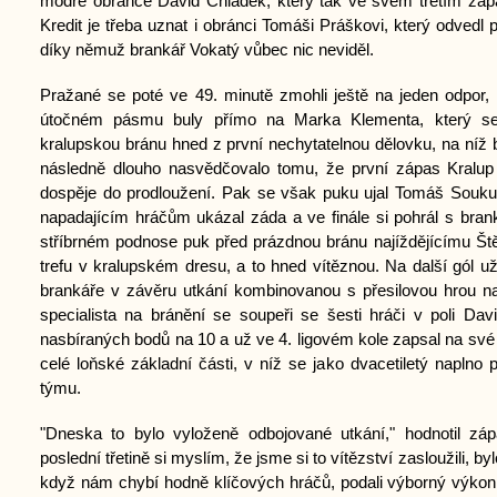
modré obránce David Chládek, který tak ve svém třetím zápas
Kredit je třeba uznat i obránci Tomáši Práškovi, který odvedl 
díky němuž brankář Vokatý vůbec nic neviděl.
Pražané se poté ve 49. minutě zmohli ještě na jeden odpor
útočném pásmu buly přímo na Marka Klementa, který se
kralupskou bránu hned z první nechytatelnou dělovku, na níž 
následně dlouho nasvědčovalo tomu, že první zápas Kralu
dospěje do prodloužení. Pak se však puku ujal Tomáš Souku
napadajícím hráčům ukázal záda a ve finále si pohrál s bran
stříbrném podnose puk před prázdnou bránu najíždějícímu Ště
trefu v kralupském dresu, a to hned vítěznou. Na další gól u
brankáře v závěru utkání kombinovanou s přesilovou hrou na
specialista na bránění se soupeři se šesti hráči v poli Dav
nasbíraných bodů na 10 a už ve 4. ligovém kole zapsal na své s
celé loňské základní části, v níž se jako dvacetiletý naplno
týmu.
"Dneska to bylo vyloženě odbojované utkání," hodnotil záp
poslední třetině si myslím, že jsme si to vítězství zasloužili, by
když nám chybí hodně klíčových hráčů, podali výborný výkon.