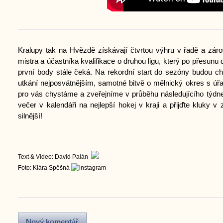
Kralupy tak na Hvězdě získávají čtvrtou výhru v řadě a záro
mistra a účastníka kvalifikace o druhou ligu, který po přesunu 
první body stále čeká. Na rekordní start do sezóny budou cht
utkání nejposvátnějším, samotné bitvě o mělnický okres s úř
pro vás chystáme a zveřejníme v průběhu následujícího týdne, 
večer v kalendáři na nejlepší hokej v kraji a přijďte kluky 
silnější!
Text & Video:
David Palán
Foto:
Klára Spěšná