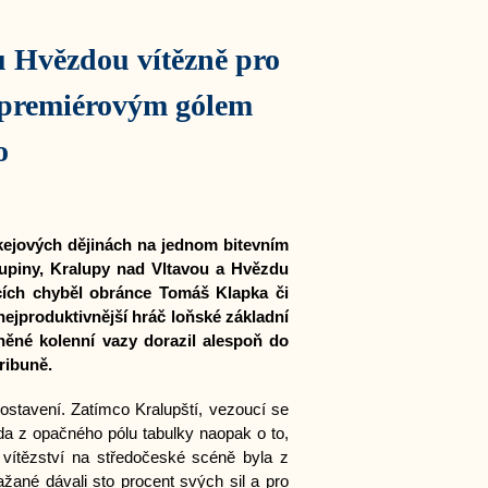
u Hvězdou vítězně pro
 premiérovým gólem
o
okejových dějinách na jednom bitevním
kupiny, Kralupy nad Vltavou a Hvězdu
cích chyběl obránce Tomáš Klapka či
nejproduktivnější hráč loňské základní
něné kolenní vazy dorazil alespoň do
ribuně.
stavení. Zatímco Kralupští, vezoucí se
zda z opačného pólu tabulky naopak o to,
 vítězství na středočeské scéně byla z
ané dávali sto procent svých sil a pro