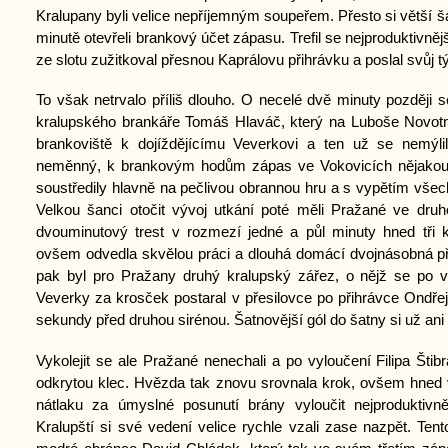
Kralupany byli velice nepříjemným soupeřem. Přesto si větší šan
minutě otevřeli brankový účet zápasu. Trefil se nejproduktivně
ze slotu zužitkoval přesnou Kaprálovu přihrávku a poslal svůj 
To však netrvalo příliš dlouho. O necelé dvě minuty později 
kralupského brankáře Tomáš Hlaváč, který na Luboše Novotn
brankoviště k dojíždějícímu Veverkovi a ten už se nemýli
neměnný, k brankovým hodům zápas ve Vokovicích nějakou
soustředily hlavně na pečlivou obrannou hru a s vypětím všech 
Velkou šanci otočit vývoj utkání poté měli Pražané ve druhé
dvouminutový trest v rozmezí jedné a půl minuty hned tři kra
ovšem odvedla skvělou práci a dlouhá domácí dvojnásobná přes
pak byl pro Pražany druhý kralupský zářez, o nějž se po v
Veverky za krosček postaral v přesilovce po přihrávce Ondře
sekundy před druhou sirénou. Šatnovější gól do šatny si už ani
Vykolejit se ale Pražané nenechali a po vyloučení Filipa Štib
odkrytou klec. Hvězda tak znovu srovnala krok, ovšem hned v
nátlaku za úmyslné posunutí brány vyloučit nejproduktiv
Kralupští si své vedení velice rychle vzali zase nazpět. Tento