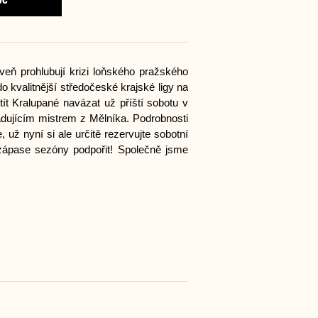
veň prohlubují krizi loňského pražského
do kvalitnější středočeské krajské ligy na
ít Kralupané navázat už příští sobotu v
adujícím mistrem z Mělníka. Podrobnosti
už nyní si ale určitě rezervujte sobotní
v zápase sezóny podpořit! Společně jsme