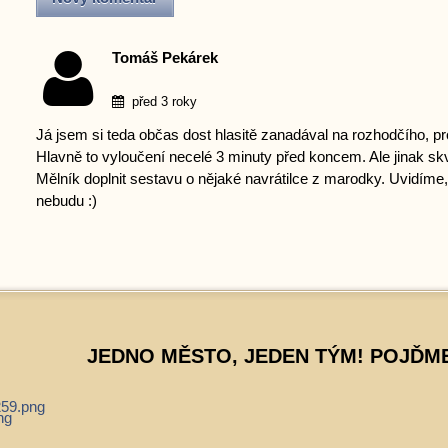
Tomáš Pekárek
před 3 roky
Já jsem si teda občas dost hlasitě zanadával na rozhodčího, pr
Hlavně to vyloučení necelé 3 minuty před koncem. Ale jinak skv
Mělník doplnit sestavu o nějaké navrátilce z marodky. Uvidíme,
nebudu :)
JEDNO MĚSTO, JEDEN TÝM! POJĎME