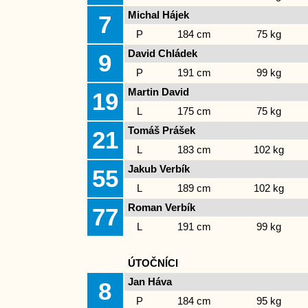
Michal Hájek
7
P
184 cm
75 kg
David Chládek
9
P
191 cm
99 kg
Martin David
19
L
175 cm
75 kg
Tomáš Prášek
21
L
183 cm
102 kg
Jakub Verbík
55
L
189 cm
102 kg
Roman Verbík
77
L
191 cm
99 kg
ÚTOČNÍCI
Jan Háva
8
P
184 cm
95 kg