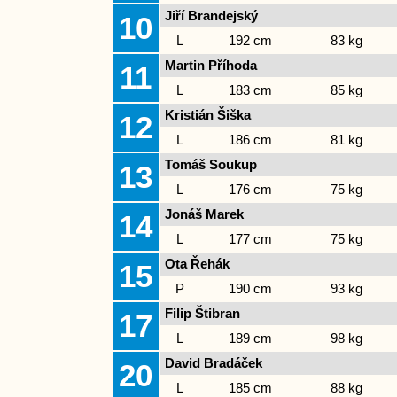
Jiří Brandejský
10
L
192 cm
83 kg
Martin Příhoda
11
L
183 cm
85 kg
Kristián Šiška
12
L
186 cm
81 kg
Tomáš Soukup
13
L
176 cm
75 kg
Jonáš Marek
14
L
177 cm
75 kg
Ota Řehák
15
P
190 cm
93 kg
Filip Štibran
17
L
189 cm
98 kg
David Bradáček
20
L
185 cm
88 kg